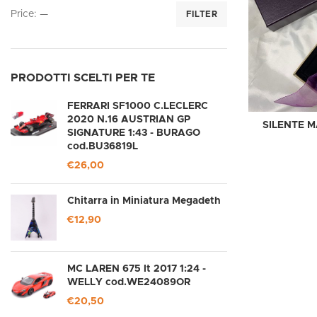
Price:
—
FILTER
PRODOTTI SCELTI PER TE
FERRARI SF1000 C.LECLERC
2020 N.16 AUSTRIAN GP
SILENTE M
SIGNATURE 1:43 - BURAGO
cod.BU36819L
€
26,00
Chitarra in Miniatura Megadeth
€
12,90
MC LAREN 675 lt 2017 1:24 -
WELLY cod.WE24089OR
€
20,50