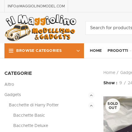
INFO@MAGGIOLINOMODEL.COM
HOME
PRODOTTI
BROWSE CATEGORIES
Home
Gadge
CATEGORIE
Show
9
2
Altro
Gadgets
SOLD
Bacchette di Harry Potter
OUT
Bacchette Basic
Bacchette Deluxe