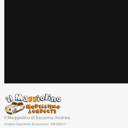
Il Maggiolino di Sacanna Andrea
Codice Operatore Economico: SM 26607