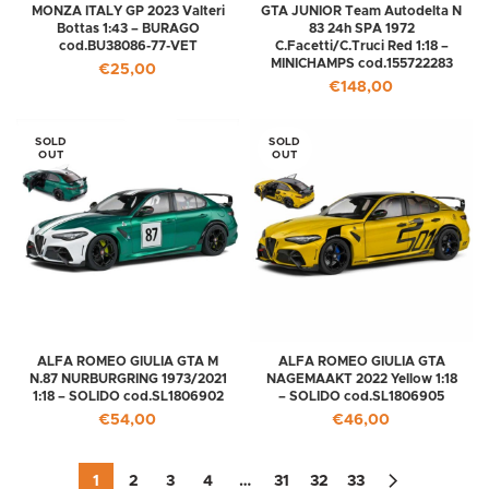
MONZA ITALY GP 2023 Valteri
GTA JUNIOR Team Autodelta N
Bottas 1:43 – BURAGO
83 24h SPA 1972
cod.BU38086-77-VET
C.Facetti/C.Truci Red 1:18 –
MINICHAMPS cod.155722283
€
25,00
€
148,00
SOLD
SOLD
OUT
OUT
ALFA ROMEO GIULIA GTA M
ALFA ROMEO GIULIA GTA
N.87 NURBURGRING 1973/2021
NAGEMAAKT 2022 Yellow 1:18
1:18 – SOLIDO cod.SL1806902
– SOLIDO cod.SL1806905
€
54,00
€
46,00
1
2
3
4
…
31
32
33