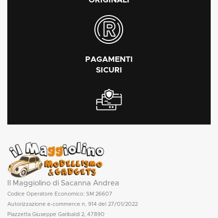
ORIGINALI
PAGAMENTI
SICURI
Il Maggiolino di Sacanna Andrea
Codice Operatore Economico: SM 26607
Autorizzazione e-commerce n. 914 del 27/01/2022
Piazzetta Giuseppe Garibaldi 2, 47890