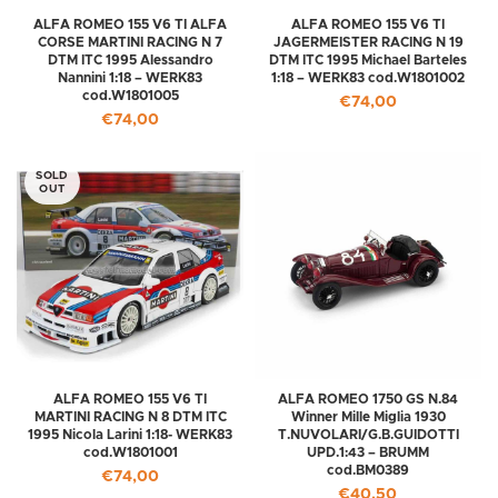
ALFA ROMEO 155 V6 TI ALFA
ALFA ROMEO 155 V6 TI
CORSE MARTINI RACING N 7
JAGERMEISTER RACING N 19
DTM ITC 1995 Alessandro
DTM ITC 1995 Michael Barteles
Nannini 1:18 – WERK83
1:18 – WERK83 cod.W1801002
cod.W1801005
€
74,00
€
74,00
SOLD
OUT
ALFA ROMEO 155 V6 TI
ALFA ROMEO 1750 GS N.84
MARTINI RACING N 8 DTM ITC
Winner Mille Miglia 1930
1995 Nicola Larini 1:18- WERK83
T.NUVOLARI/G.B.GUIDOTTI
cod.W1801001
UPD.1:43 – BRUMM
cod.BM0389
€
74,00
€
40,50