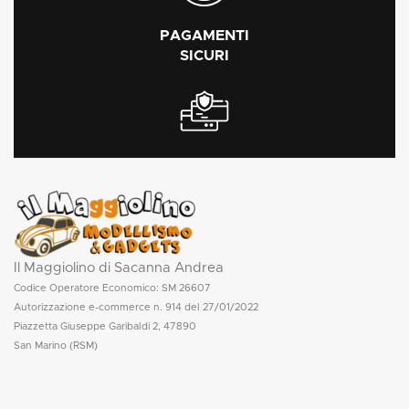
PAGAMENTI
SICURI
Il Maggiolino di Sacanna Andrea
Codice Operatore Economico: SM 26607
Autorizzazione e-commerce n. 914 del 27/01/2022
Piazzetta Giuseppe Garibaldi 2, 47890
San Marino (RSM)