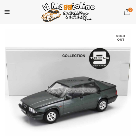
0
SOLD
OUT