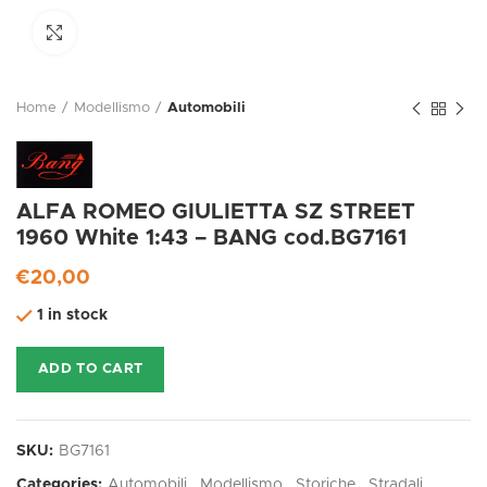
Click to enlarge
Home
Modellismo
Automobili
ALFA ROMEO GIULIETTA SZ STREET
1960 White 1:43 – BANG cod.BG7161
€
20,00
1 in stock
ADD TO CART
SKU:
BG7161
Categories:
Automobili
,
Modellismo
,
Storiche
,
Stradali