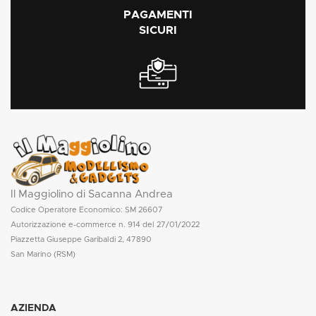
PAGAMENTI
SICURI
Il Maggiolino di Sacanna Andrea
Codice Operatore Economico: SM 26607
Autorizzazione e-commerce n. 914 del 27/01/2022
Piazzetta Giuseppe Garibaldi 2, 47890
San Marino (RSM)
AZIENDA