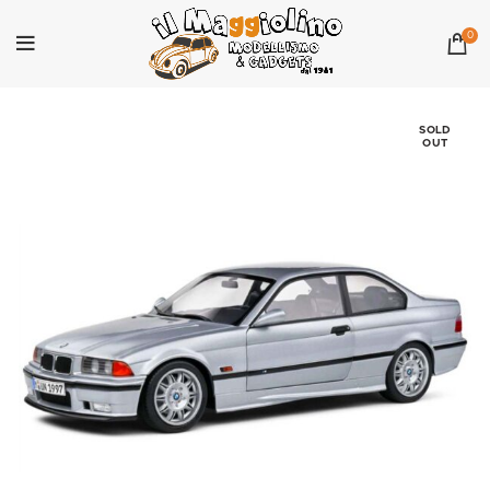
0
SOLD
OUT