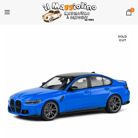
0
SOLD
OUT