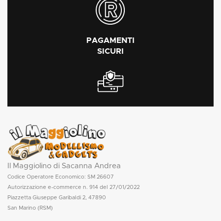
PAGAMENTI
SICURI
Il Maggiolino di Sacanna Andrea
Codice Operatore Economico: SM 26607
Autorizzazione e-commerce n. 914 del 27/01/2022
Piazzetta Giuseppe Garibaldi 2, 47890
San Marino (RSM)