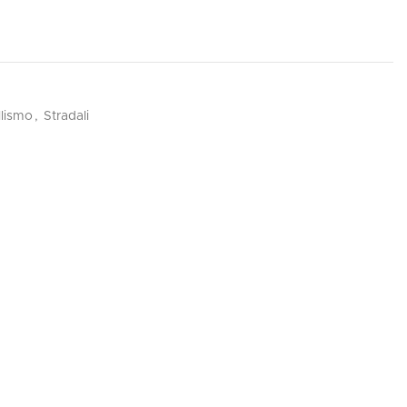
lismo
,
Stradali