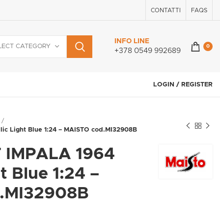
CONTATTI
FAQS
INFO LINE
LECT CATEGORY
0
+378 0549 992689
LOGIN / REGISTER
c Light Blue 1:24 – MAISTO cod.MI32908B
 IMPALA 1964
t Blue 1:24 –
.MI32908B