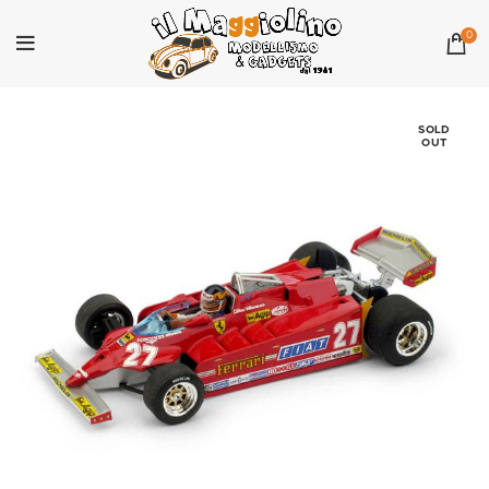
0
SOLD
OUT