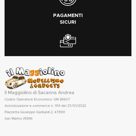
PAGAMENTI
SICURI
Il Maggiolino di Sacanna Andrea
Codice Operatore Economico: SM 26607
Autorizzazione e-commerce n. 914 del 27/01/2022
Piazzetta Giuseppe Garibaldi 2, 47890
San Marino (RSM)