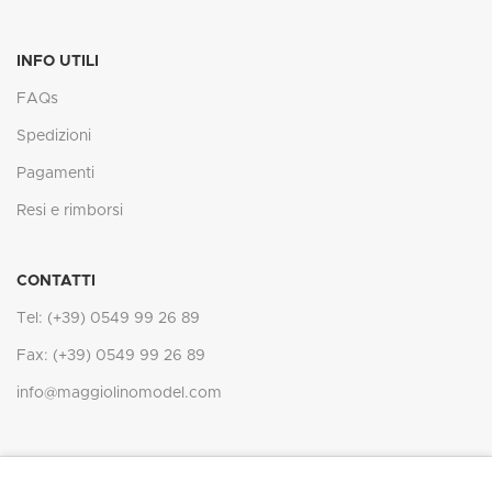
INFO UTILI
FAQs
Spedizioni
Pagamenti
Resi e rimborsi
CONTATTI
Tel: (+39) 0549 99 26 89
Fax: (+39) 0549 99 26 89
info@maggiolinomodel.com
In ottemperanza degli obblighi derivanti dalla normativa comunitaria,
IL MAGGIOLINO
2021 -
Web Agency