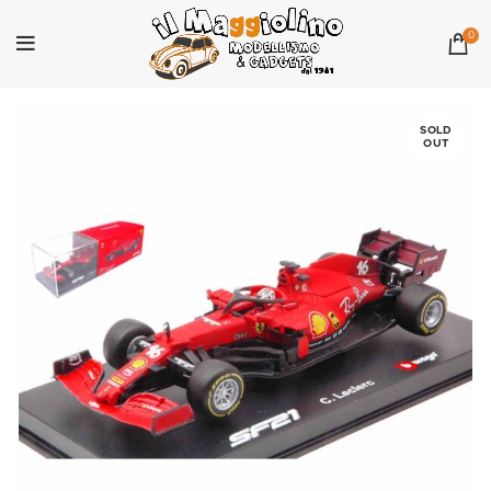
0
SOLD
OUT