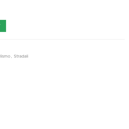
T
lismo
,
Stradali