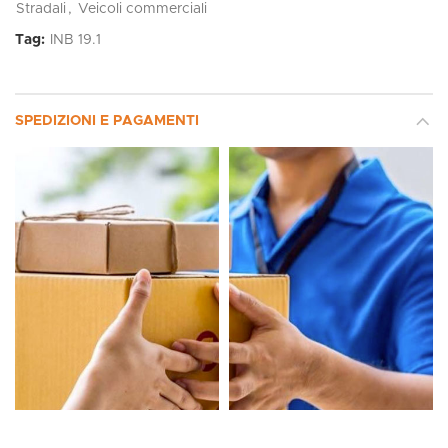
Stradali
,
Veicoli commerciali
Tag:
INB 19.1
SPEDIZIONI E PAGAMENTI