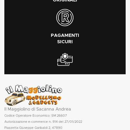
ORIGINALI
PAGAMENTI
SICURI
Il Maggiolino di Sacanna Andrea
Codice Operatore Economico: SM 26607
Autorizzazione e-commerce n. 914 del 27/01/2022
Piazzetta Giuseppe Garibaldi 2, 47890