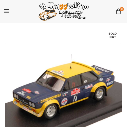
0
SOLD
OUT