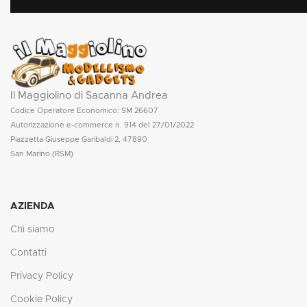
Il Maggiolino di Sacanna Andrea
Codice Operatore Economico: SM 26607
Autorizzazione e-commerce n. 914 del 27/01/2022
Piazzetta Giuseppe Garibaldi 2, 47890
San Marino (RSM)
AZIENDA
Chi siamo
Contatti
Privacy Policy
Cookie Policy