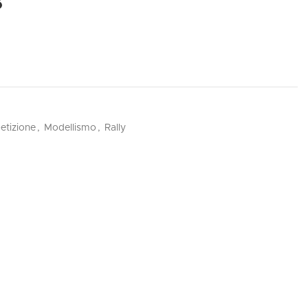
8
tizione
,
Modellismo
,
Rally