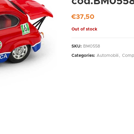
cod.BM055
€
37,50
Out of stock
SKU:
BM0558
Categories:
Automobili
,
Compe