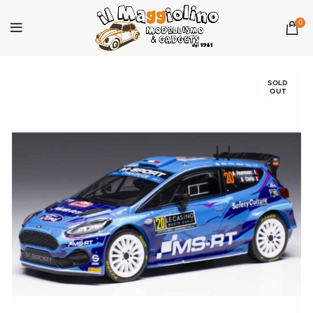
0
SOLD
OUT