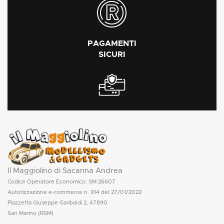
PAGAMENTI
SICURI
Il Maggiolino di Sacanna Andrea
Codice Operatore Economico: SM 26607
Autorizzazione e-commerce n. 914 del 27/01/2022
Piazzetta Giuseppe Garibaldi 2, 47890
San Marino (RSM)