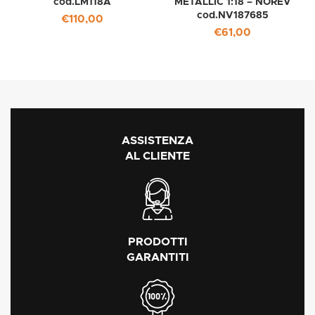
cod.LM118A
METALLIC 1:18 – NOREV
cod.NV187685
€
110,00
€
61,00
ASSISTENZA
AL CLIENTE
PRODOTTI
GARANTITI