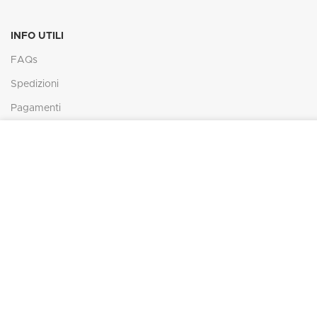
INFO UTILI
FAQs
Spedizioni
Pagamenti
Resi e rimborsi
In ottemperanza degli obblighi derivanti dalla normativa c
presente sito web rispetta e tutela la riservatezza dei visi
diritti degli utenti.
CONTATTI
Tel: (+39) 0549 99 26 89
Fax: (+39) 0549 99 26 89
info@maggiolinomodel.com
IL MAGGIOLINO
2021 -
Web Agency