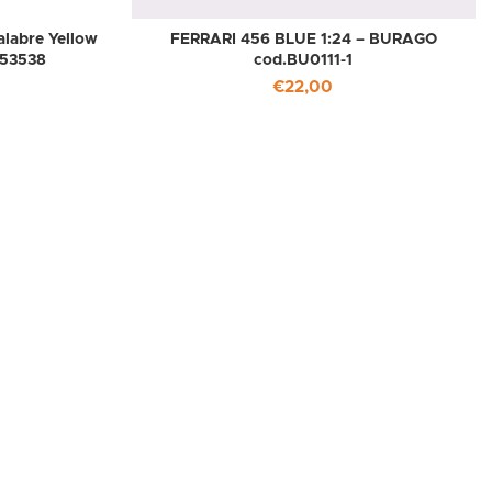
labre Yellow
FERRARI 456 BLUE 1:24 – BURAGO
153538
cod.BU0111-1
€
22,00