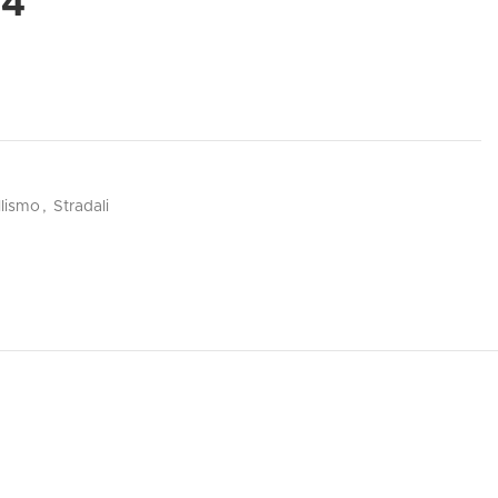
54
lismo
,
Stradali