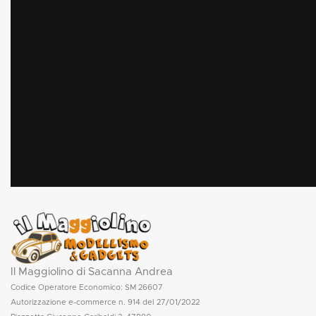
Il Maggiolino di Sacanna Andrea
Codice Operatore Economico: SM 26607
Autorizzazione e-commerce n. 914 del 27/01/2022