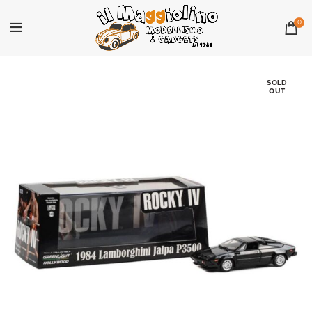
0
SOLD
OUT