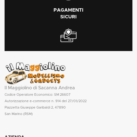
PAGAMENTI
SICURI
Il Maggiolino di Sacanna Andrea
Codice Operatore Economico: SM 26607
Autorizzazione e-commerce n. 914 del 27/01/2022
Piazzetta Giuseppe Garibaldi 2, 47890
San Marino (RSM)