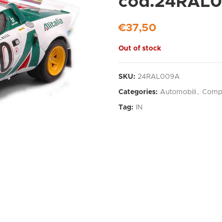
cod.24RAL
€
37,50
Out of stock
SKU:
24RAL009A
Categories:
Automobili
,
Compe
Tag:
IN