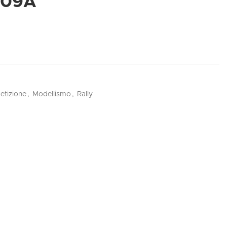
009A
tizione
,
Modellismo
,
Rally