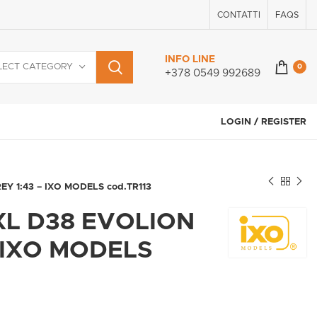
CONTATTI
FAQS
INFO LINE
LECT CATEGORY
0
+378 0549 992689
LOGIN / REGISTER
Y 1:43 – IXO MODELS cod.TR113
XL D38 EVOLION
– IXO MODELS