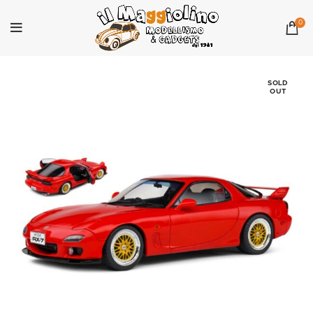
0
SOLD
OUT