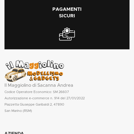
PAGAMENTI
SICURI
Il Maggiolino di Sacanna Andrea
Codice Operatore Economico: SM 26607
Autorizzazione e-commerce n. 914 del 27/01/2022
Piazzetta Giuseppe Garibaldi 2, 47890
San Marino (RSM)
AZIENDA