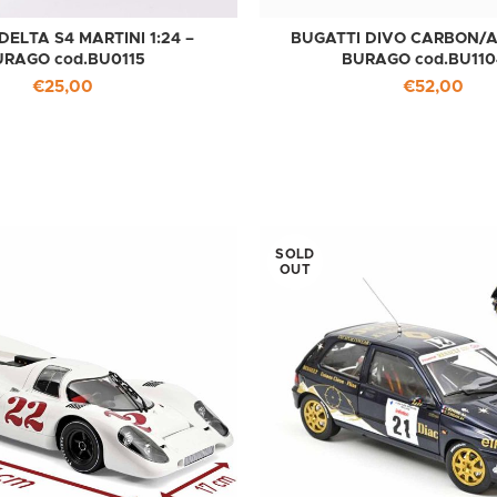
DELTA S4 MARTINI 1:24 –
BUGATTI DIVO CARBON/AZ
URAGO cod.BU0115
BURAGO cod.BU110
€
25,00
€
52,00
SOLD
OUT