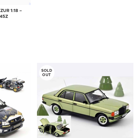
UR 1:18 –
45Z
SOLD
OUT