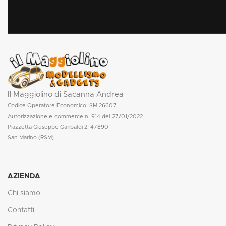
Il Maggiolino di Sacanna Andrea
Codice Operatore Economico: SM 26607
Autorizzazione e-commerce n. 914 del 27/01/2022
Piazzetta Giuseppe Garibaldi 2, 47890
San Marino (RSM)
AZIENDA
Chi siamo
Contatti