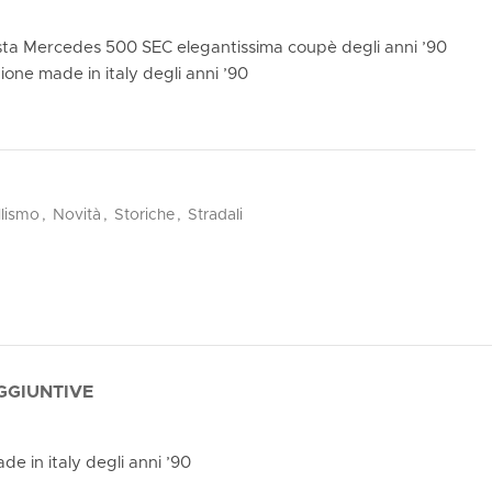
uesta Mercedes 500 SEC elegantissima coupè degli anni ’90
one made in italy degli anni ’90
lismo
,
Novità
,
Storiche
,
Stradali
GGIUNTIVE
e in italy degli anni ’90