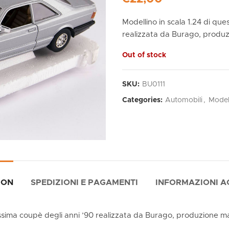
Modellino in scala 1.24 di q
realizzata da Burago, produzi
Out of stock
SKU:
BU0111
Categories:
Automobili
,
Model
ION
SPEDIZIONI E PAGAMENTI
INFORMAZIONI A
sima coupè degli anni ’90 realizzata da Burago, produzione mad