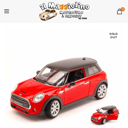
0
SOLD
OUT