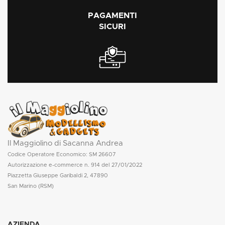
PAGAMENTI
SICURI
Il Maggiolino di Sacanna Andrea
Codice Operatore Economico: SM 26607
Autorizzazione e-commerce n. 914 del 27/01/2022
Piazzetta Giuseppe Garibaldi 2, 47890
San Marino (RSM)
AZIENDA