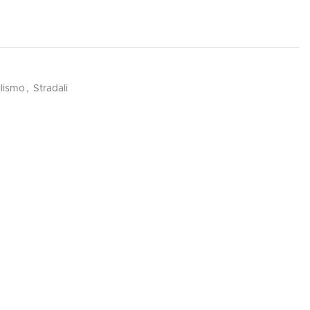
lismo
,
Stradali