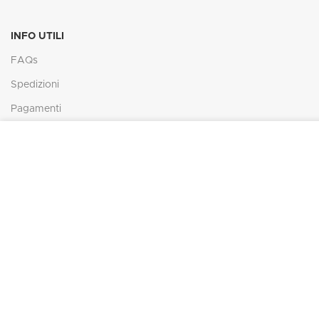
INFO UTILI
FAQs
Spedizioni
Pagamenti
Resi e rimborsi
In ottemperanza degli obblighi derivanti dalla normativa c
presente sito web rispetta e tutela la riservatezza dei visi
diritti degli utenti.
CONTATTI
Tel: (+39) 0549 99 26 89
Fax: (+39) 0549 99 26 89
info@maggiolinomodel.com
IL MAGGIOLINO
2021 -
Web Agency