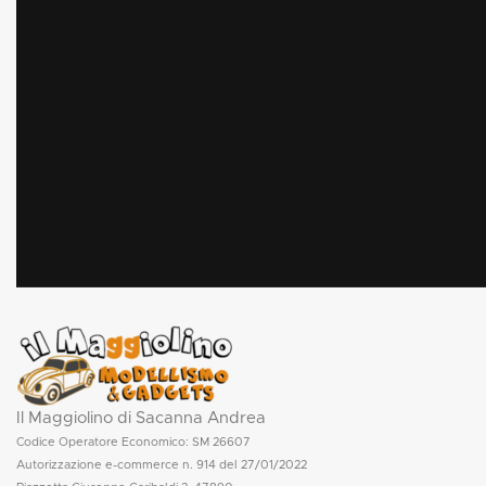
Il Maggiolino di Sacanna Andrea
Codice Operatore Economico: SM 26607
Autorizzazione e-commerce n. 914 del 27/01/2022