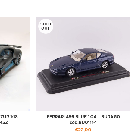
SOLD
OUT
UR 1:18 –
FERRARI 456 BLUE 1:24 – BURAGO
45Z
cod.BU0111-1
€
22,00