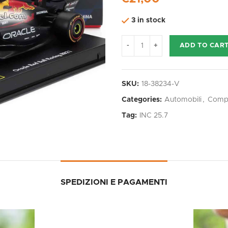
3 in stock
ADD TO CAR
SKU:
18-38234-V
Categories:
Automobili
,
Compe
Tag:
INC 25.7
SPEDIZIONI E PAGAMENTI