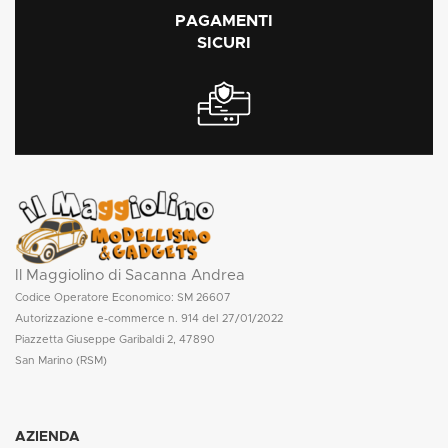
PAGAMENTI
SICURI
Il Maggiolino di Sacanna Andrea
Codice Operatore Economico: SM 26607
Autorizzazione e-commerce n. 914 del 27/01/2022
Piazzetta Giuseppe Garibaldi 2, 47890
San Marino (RSM)
AZIENDA