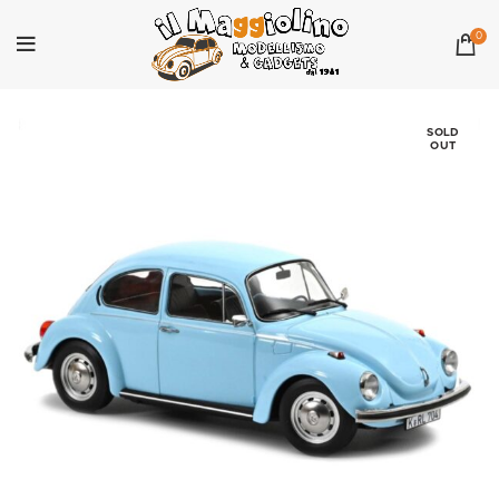
0
SOLD
OUT