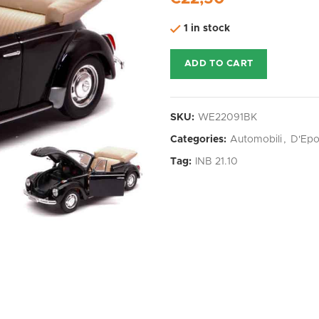
1 in stock
ADD TO CART
SKU:
WE22091BK
Categories:
Automobili
,
D'Ep
Tag:
INB 21.10