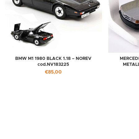
BMW M1 1980 BLACK 1.18 – NOREV
MERCEDE
cod.NV183225
METALL
€
85,00