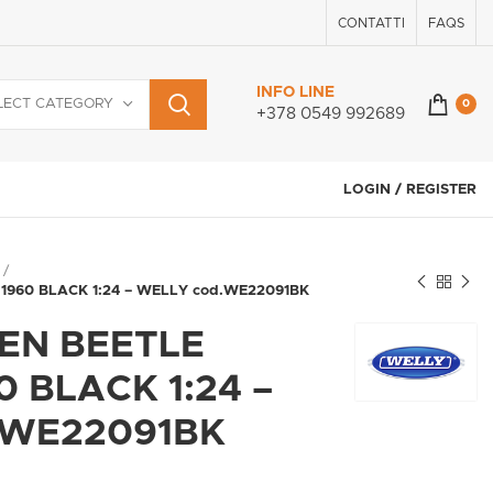
CONTATTI
FAQS
INFO LINE
LECT CATEGORY
0
+378 0549 992689
LOGIN / REGISTER
960 BLACK 1:24 – WELLY cod.WE22091BK
EN BEETLE
0 BLACK 1:24 –
.WE22091BK