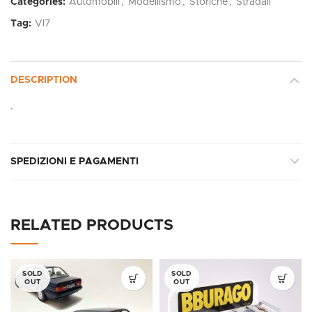
Categories:
Automobili
,
Modellismo
,
Storiche
,
Stradali
Tag:
VI7
DESCRIPTION
.
SPEDIZIONI E PAGAMENTI
RELATED PRODUCTS
SOLD
SOLD
OUT
OUT