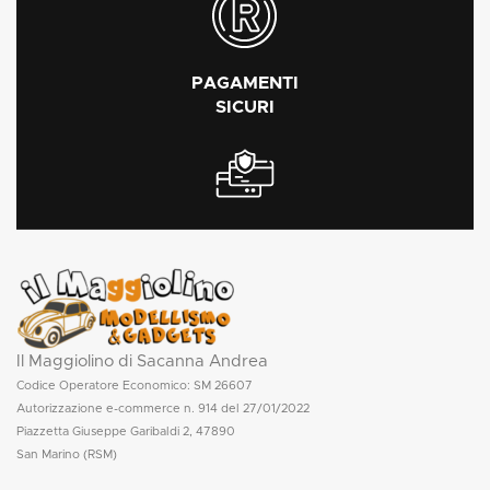
PAGAMENTI
SICURI
Il Maggiolino di Sacanna Andrea
Codice Operatore Economico: SM 26607
Autorizzazione e-commerce n. 914 del 27/01/2022
Piazzetta Giuseppe Garibaldi 2, 47890
San Marino (RSM)