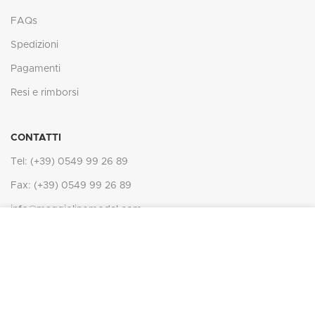
FAQs
Spedizioni
Pagamenti
Resi e rimborsi
CONTATTI
Tel: (+39) 0549 99 26 89
Fax: (+39) 0549 99 26 89
info@maggiolinomodel.com
In ottemperanza degli obblighi derivanti dalla normativa comunitaria,
(Regolamento Europeo per la protezione dei dati personali n.
679/2016, GDPR), il presente sito web rispetta e tutela la
riservatezza dei visitatori e degli utenti, ponendo in essere ogni
IL MAGGIOLINO
2021 -
Web Agency
sforzo possibile e proporzionato per non ledere i diritti degli utenti.
MORE INFO
ACCEPT