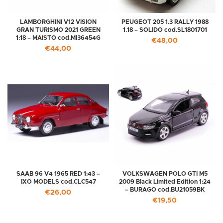
LAMBORGHINI V12 VISION
PEUGEOT 205 1.3 RALLY 1988
GRAN TURISMO 2021 GREEN
1.18 – SOLIDO cod.SL1801701
1:18 – MAISTO cod.MI36454G
€
48,00
€
44,00
SAAB 96 V4 1965 RED 1:43 –
VOLKSWAGEN POLO GTI M5
IXO MODELS cod.CLC547
2009 Black Limited Edition 1:24
– BURAGO cod.BU21059BK
€
26,00
€
19,50