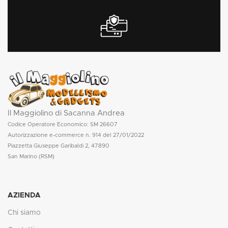
Il Maggiolino di Sacanna Andrea
Codice Operatore Economico: SM 26607
Autorizzazione e-commerce n. 914 del 27/01/2022
Piazzetta Giuseppe Garibaldi 2, 47890
San Marino (RSM)
AZIENDA
Chi siamo