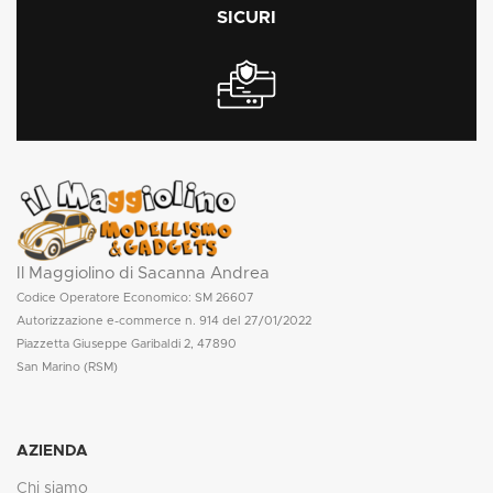
SICURI
Il Maggiolino di Sacanna Andrea
Codice Operatore Economico: SM 26607
Autorizzazione e-commerce n. 914 del 27/01/2022
Piazzetta Giuseppe Garibaldi 2, 47890
San Marino (RSM)
AZIENDA
Chi siamo