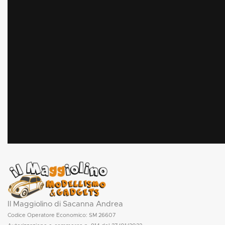
Il Maggiolino di Sacanna Andrea
Codice Operatore Economico: SM 26607