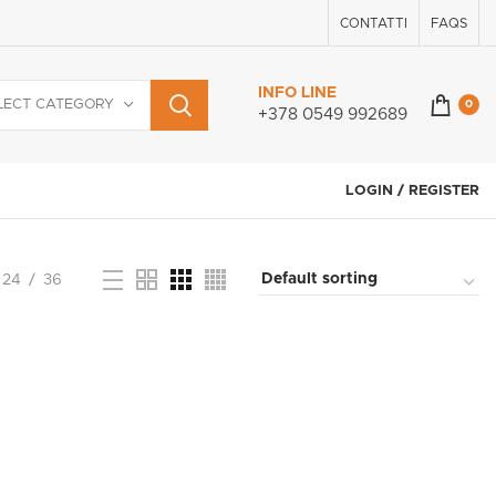
CONTATTI
FAQS
INFO LINE
LECT CATEGORY
0
+378 0549 992689
LOGIN / REGISTER
24
36