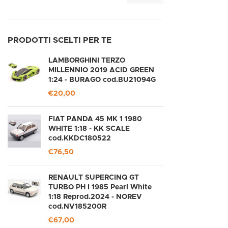
PRODOTTI SCELTI PER TE
LAMBORGHINI TERZO
MILLENNIO 2019 ACID GREEN
1:24 - BURAGO cod.BU21094G
€
20,00
FIAT PANDA 45 MK 1 1980
WHITE 1:18 - KK SCALE
cod.KKDC180522
€
76,50
RENAULT SUPERCINQ GT
TURBO PH I 1985 Pearl White
1:18 Reprod.2024 - NOREV
cod.NV185200R
€
67,00