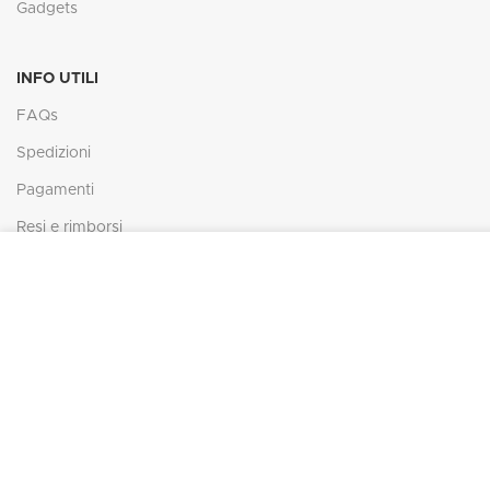
Gadgets
INFO UTILI
FAQs
Spedizioni
Pagamenti
Resi e rimborsi
In ottemperanza degli obblighi derivanti dalla normativa c
presente sito web rispetta e tutela la riservatezza dei visi
CONTATTI
diritti degli utenti.
Tel: (+39) 0549 99 26 89
Fax: (+39) 0549 99 26 89
info@maggiolinomodel.com