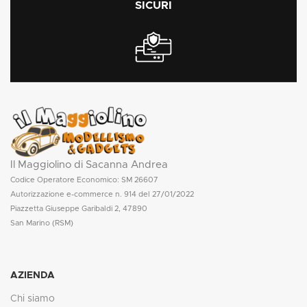
SICURI
Il Maggiolino di Sacanna Andrea
Codice Operatore Economico: SM 26607
Autorizzazione e-commerce n. 914 del 27/01/2022
Piazzetta Giuseppe Garibaldi 2, 47890
San Marino (RSM)
AZIENDA
Chi siamo