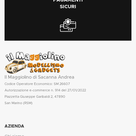
PAGAMENTI
SICURI
Il Maggiolino di Sacanna Andrea
Codice Operatore Economico: SM 26607
Autorizzazione e-commerce n. 914 del 27/01/2022
Piazzetta Giuseppe Garibaldi 2, 47890
San Marino (RSM)
AZIENDA