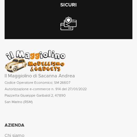
SICURI
Il Maggiolino di Sacanna Andrea
Codice Operatore Economico: SM 26607
Autorizzazione e-commerce n. 914 del 27/01/2022
Piazzetta Giuseppe Garibaldi 2, 47890
San Marino (RSM)
AZIENDA
Chi siamo