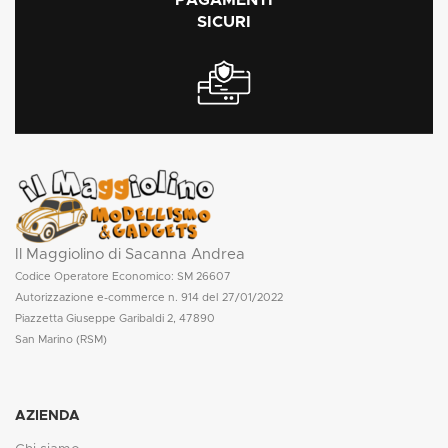
PAGAMENTI
SICURI
Il Maggiolino di Sacanna Andrea
Codice Operatore Economico: SM 26607
Autorizzazione e-commerce n. 914 del 27/01/2022
Piazzetta Giuseppe Garibaldi 2, 47890
San Marino (RSM)
AZIENDA