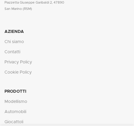
Piazzetta Giuseppe Garibaldi 2, 47890
San Marino (RSM)
AZIENDA
Chi siamo
Contatti
Privacy Policy
Cookie Policy
PRODOTTI
Modellismo
Automobili
Giocattoli
In ottemperanza degli obblighi derivanti dalla normativa comunitaria,
Gadgets