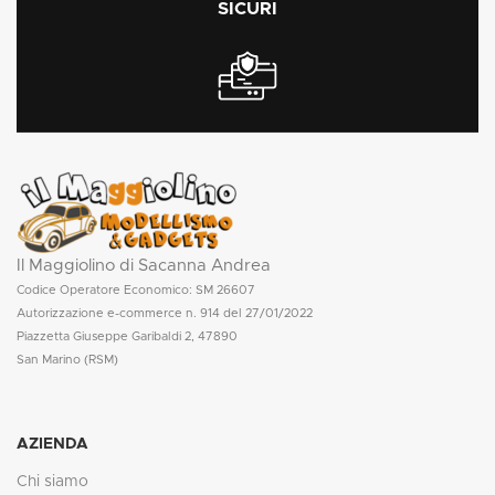
SICURI
Il Maggiolino di Sacanna Andrea
Codice Operatore Economico: SM 26607
Autorizzazione e-commerce n. 914 del 27/01/2022
Piazzetta Giuseppe Garibaldi 2, 47890
San Marino (RSM)
AZIENDA
Chi siamo