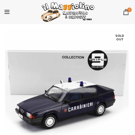
0
SOLD
OUT