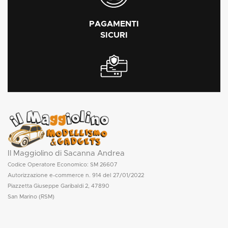
PAGAMENTI
SICURI
Il Maggiolino di Sacanna Andrea
Codice Operatore Economico: SM 26607
Autorizzazione e-commerce n. 914 del 27/01/2022
Piazzetta Giuseppe Garibaldi 2, 47890
San Marino (RSM)