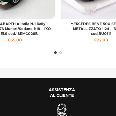
 ABARTH Alitalia N.1 Rally
MERCEDES BENZ 500 SE
78 Munari/Sodano 1:18 – IXO
METALLIZZATO 1:24 –
ELS cod.18RMC028B
cod.BU0111
€
65,00
€
22,00
ASSISTENZA
AL CLIENTE