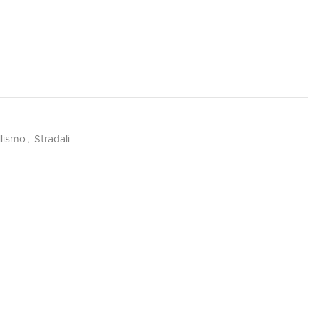
lismo
,
Stradali