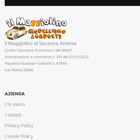
Il Maggiolino di Sacanna Andrea
Codice Operatore Economico: SM 26607
Autorizzazione e-commerce n. 914 del 27/01/2022
Piazzetta Giuseppe Garibaldi 2, 47890
San Marino (RSM)
AZIENDA
Chi siamo
Contatti
Privacy Policy
Cookie Policy