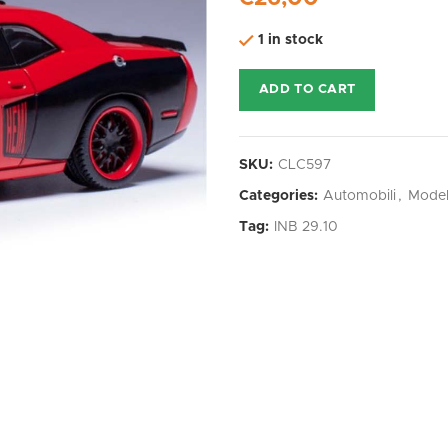
1 in stock
ADD TO CART
SKU:
CLC597
Categories:
Automobili
,
Model
Tag:
INB 29.10