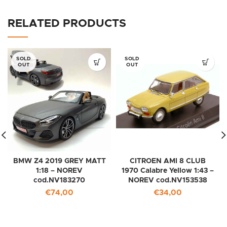
RELATED PRODUCTS
SOLD
SOLD
OUT
OUT
BMW Z4 2019 GREY MATT
CITROEN AMI 8 CLUB
1:18 – NOREV
1970 Calabre Yellow 1:43 –
cod.NV183270
NOREV cod.NV153538
€
74,00
€
34,00