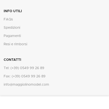
INFO UTILI
FAQs
Spedizioni
Pagamenti
Resi e rimborsi
CONTATTI
Tel: (+39) 0549 99 26 89
Fax: (+39) 0549 99 26 89
info@maggiolinomodel.com
In ottemperanza degli obblighi derivanti dalla normativa comunitaria,
(Regolamento Europeo per la protezione dei dati personali n.
IL MAGGIOLINO
2021 -
Web Agency