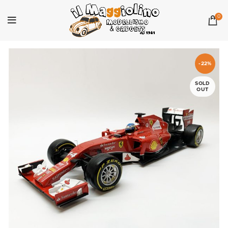
0
-22%
SOLD
OUT