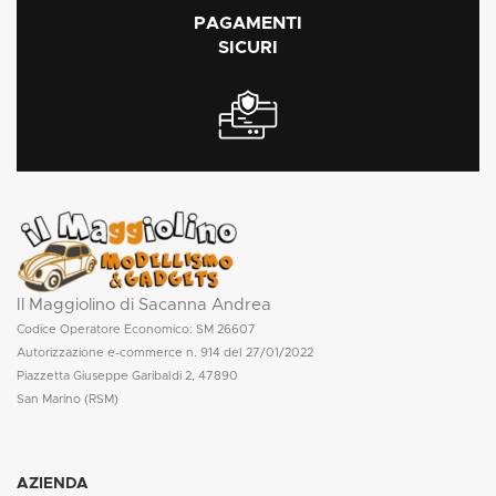
PAGAMENTI
SICURI
Il Maggiolino di Sacanna Andrea
Codice Operatore Economico: SM 26607
Autorizzazione e-commerce n. 914 del 27/01/2022
Piazzetta Giuseppe Garibaldi 2, 47890
San Marino (RSM)
AZIENDA