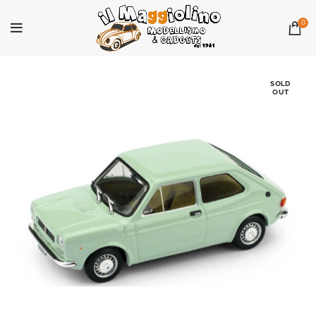
0
SOLD
OUT