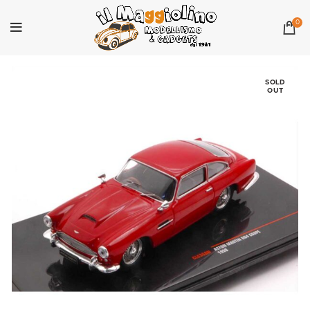
0
SOLD
OUT