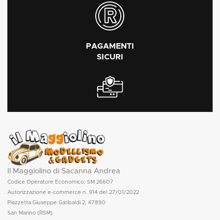
PAGAMENTI
SICURI
Il Maggiolino di Sacanna Andrea
Codice Operatore Economico: SM 26607
Autorizzazione e-commerce n. 914 del 27/01/2022
Piazzetta Giuseppe Garibaldi 2, 47890
San Marino (RSM)