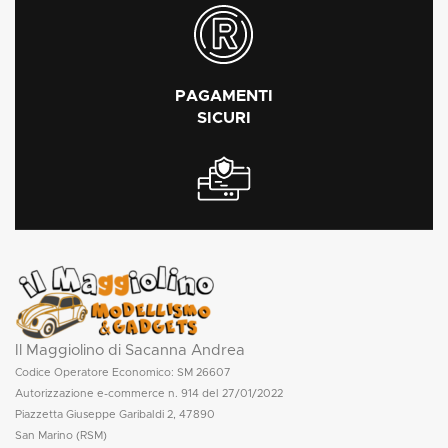
PAGAMENTI
SICURI
Il Maggiolino di Sacanna Andrea
Codice Operatore Economico: SM 26607
Autorizzazione e-commerce n. 914 del 27/01/2022
Piazzetta Giuseppe Garibaldi 2, 47890
San Marino (RSM)