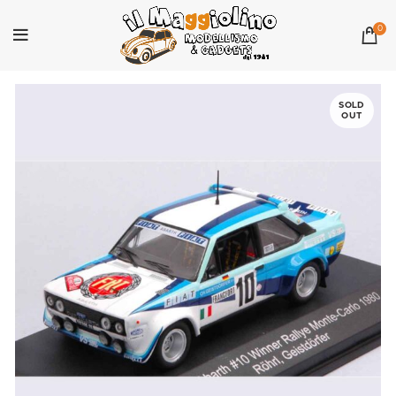
0
SOLD
OUT