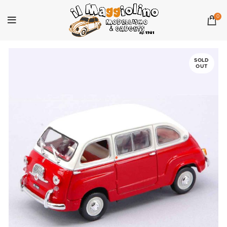
0
SOLD
OUT