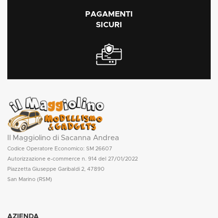
PAGAMENTI
SICURI
Il Maggiolino di Sacanna Andrea
Codice Operatore Economico: SM 26607
Autorizzazione e-commerce n. 914 del 27/01/2022
Piazzetta Giuseppe Garibaldi 2, 47890
San Marino (RSM)
AZIENDA