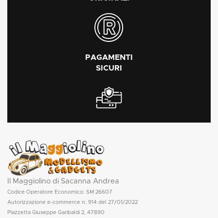
PAGAMENTI
SICURI
Il Maggiolino di Sacanna Andrea
Codice Operatore Economico: SM 26607
Autorizzazione e-commerce n. 914 del 27/01/2022
Piazzetta Giuseppe Garibaldi 2, 47890