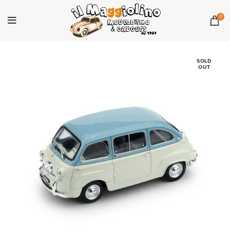
0
SOLD
OUT