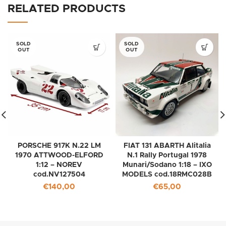
RELATED PRODUCTS
SOLD
SOLD
OUT
OUT
PORSCHE 917K N.22 LM
FIAT 131 ABARTH Alitalia
1970 ATTWOOD-ELFORD
N.1 Rally Portugal 1978
1:12 – NOREV
Munari/Sodano 1:18 – IXO
cod.NV127504
MODELS cod.18RMC028B
€
140,00
€
65,00