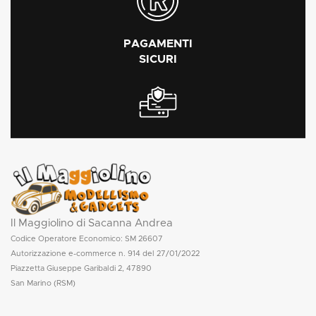
PAGAMENTI
SICURI
Il Maggiolino di Sacanna Andrea
Codice Operatore Economico: SM 26607
Autorizzazione e-commerce n. 914 del 27/01/2022
Piazzetta Giuseppe Garibaldi 2, 47890
San Marino (RSM)