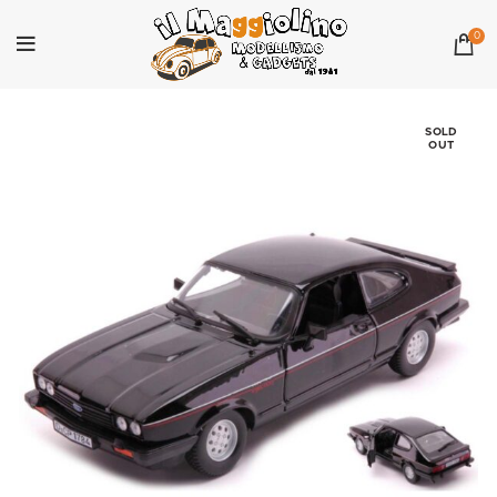
0
SOLD
OUT