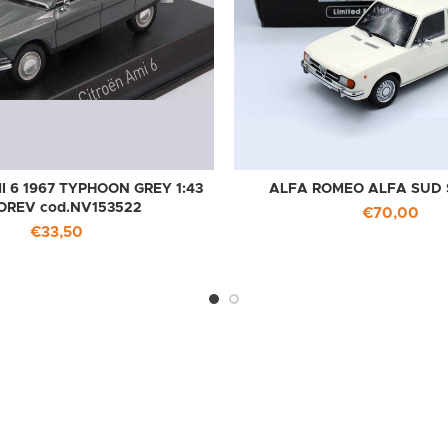
I 6 1967 TYPHOON GREY 1:43
ALFA ROMEO ALFA SUD Sc
OREV cod.NV153522
€
70,00
€
33,50