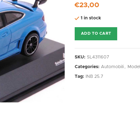
€
23,00
1 in stock
ADD TO CART
SKU:
SL4311607
Categories:
Automobili
,
Model
Tag:
INB 25.7