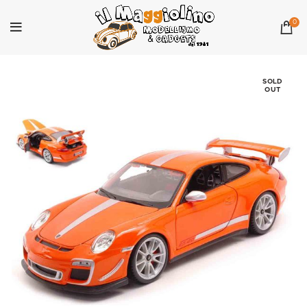
0
SOLD
OUT