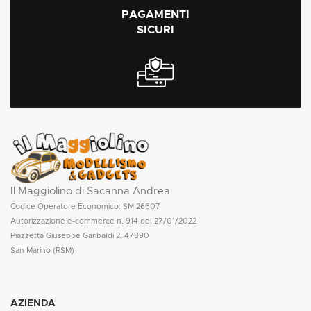
PAGAMENTI
SICURI
Il Maggiolino di Sacanna Andrea
Codice Operatore Economico: SM 26607
Autorizzazione e-commerce n. 914 del 27/01/2022
Piazzetta Giuseppe Garibaldi 2, 47890
San Marino (RSM)
AZIENDA